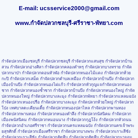
E-mail:
ucsservice2000
@gmail.com
www.กําจัดปลวกชลบุรี-ศรีราชา-พัทยา.com
กำจัดปลวกเมืองชลบุรี กำจัดปลวกชลบุรี กำจัดปลวกแสนสุข กำจัดปลวกบ้าน
สวน กำจัดปลวกอ่างศิลา กำจัดปลวกคลองตำหรุ กำจัดปลวกบางทราย กำจัด
ปลวกนาป่า กำจัดปลวกดอนหัวฬ่อ กำจัดปลวกหนองไม้แดง กำจัดปลวกห้วย
กะปิ กำจัดปลวกเสม็ด กำจัดปลวกตำบลเหมือง กำจัดปลวกบ้านบึง กำจัดปลวก
เมืองบ้านบึง กำจัดปลวกหนองไผ่แก้ว กำจัดปลวกหัวกุญแจกำจัดปลวกหนอง
ชาก กำจัดปลวกหนองซ้ำซาก กำจัดปลวกบ้านบึง กำจัดปลวกหนองใหญ่ กำจัด
ปลวกหนองใหญ่ กำจัดปลวกบางละมุง กำจัดปลวกพัทยา กำจัดปลวกแหลมฉบัง
กำจัดปลวกเหนองปรือ กำจัดปลวกบางละมุง กำจัดปลวกห้วยใหญ่ กำจัดปลวก
โป่ง เทศบาลตะเคียนเตี้ย กำจัดปลวกหนองปลาไหล กำจัดปลวกพานทอง
กำจัดปลวกพานทอง กำจัดปลวกหนองตำลึง กำจัดปลวกนัสนิคม กำจัดปลวก
เมืองพนัสนิคม กำจัดปลวกหมอนนาง กำจัดปลวกกุฎโง้ง กำจัดปลวกหัวถนน
กำจัดปลวกอำเภอศรีราชา กำจัดปลวกนครแหลมฉบัง กำจัดปลวกนครเจ้าพระ
ยสุรศักดิ์ กำจัดปลวกเมืองศรีราชา กำจัดปลวกบางพระ กำจัดปลวกเกาะสีชัง
กำจัดปลวกเกาะสีชัง กำจัดปลวกสัตหีบ กำจัดปลวกสัตหีบ กำจัดปลวกนาจอม